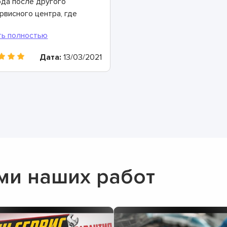
да после другого
рвисного центра, где
чем толком не
могли. Здесь – совсем
угое дело: все
Дата:
13/03/2021
ссказали, показали,
овели диагностику,
риентировали по
окам и цене.
нозначно буду
комендовать
ми наших работ