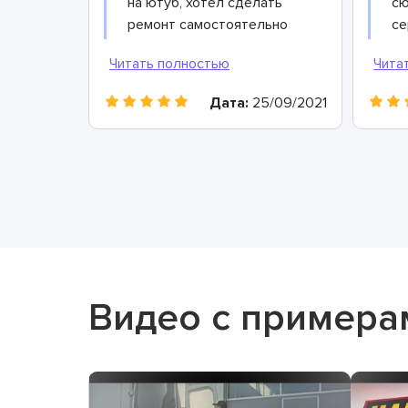
на ютуб, хотел сделать
сю
ремонт самостоятельно
се
чтоб сэкономить, а в
ни
итоге только время
по
потерял. Хорошо
др
Дата:
25/09/2021
коллега дал контакты
ра
этого сервисного центра,
пр
теперь всегда сюда буду
со
обращаться. Очень
ср
вежливые и грамотные
Од
мастера, произвели
ре
ремонт быстро и дали
хорошую гарантию.
Видео с примера