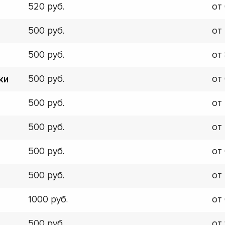
520
от
500
от
500
от
500
от
ки
500
от
500
от
500
от
500
от
1000
от
500
от