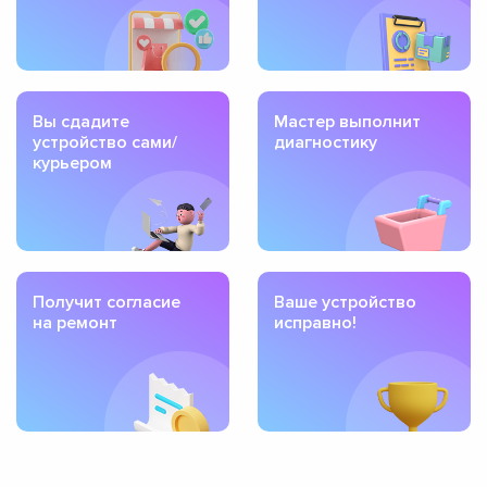
Вы сдадите
Мастер выполнит
устройство сами/
диагностику
курьером
Получит согласие
Ваше устройство
на ремонт
исправно!