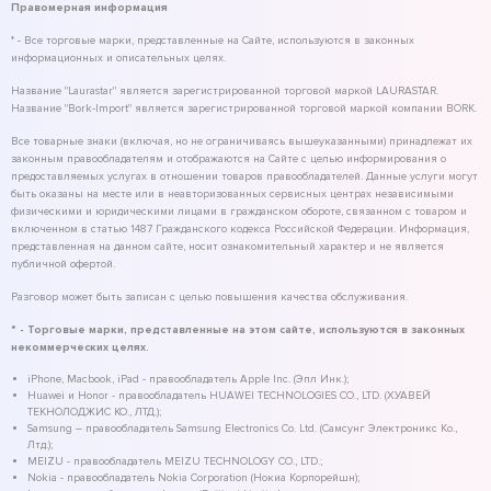
Правомерная информация
* - Все торговые марки, представленные на Сайте, используются в законных
информационных и описательных целях.
Название "Laurastar" является зарегистрированной торговой маркой LAURASTAR.
Название "Bork-Import" является зарегистрированной торговой маркой компании BORK.
Все товарные знаки (включая, но не ограничиваясь вышеуказанными) принадлежат их
законным правообладателям и отображаются на Сайте с целью информирования о
предоставляемых услугах в отношении товаров правообладателей. Данные услуги могут
быть оказаны на месте или в неавторизованных сервисных центрах независимыми
физическими и юридическими лицами в гражданском обороте, связанном с товаром и
включенном в статью 1487 Гражданского кодекса Российской Федерации. Информация,
представленная на данном сайте, носит ознакомительный характер и не является
публичной офертой.
Разговор может быть записан с целью повышения качества обслуживания.
* - Торговые марки, представленные на этом сайте, используются в законных
некоммерческих целях.
iPhone, Macbook, iPad - правообладатель Apple Inc. (Эпл Инк.);
Huawei и Honor - правообладатель HUAWEI TECHNOLOGIES CO., LTD. (ХУАВЕЙ
ТЕКНОЛОДЖИС КО., ЛТД.);
Samsung – правообладатель Samsung Electronics Co. Ltd. (Самсунг Электроникс Ко.,
Лтд.);
MEIZU - правообладатель MEIZU TECHNOLOGY CO., LTD.;
Nokia - правообладатель Nokia Corporation (Нокиа Корпорейшн);