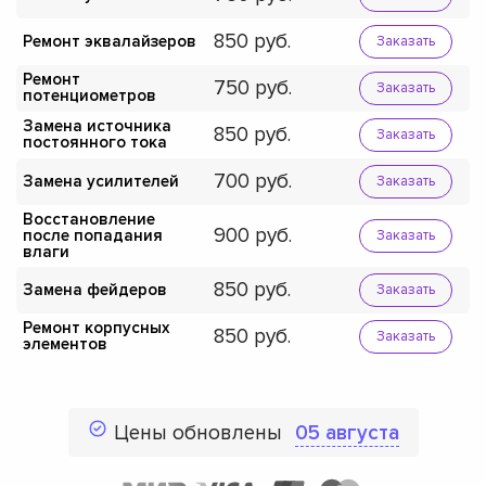
850
Ремонт эквалайзеров
Заказать
Ремонт
750
Заказать
потенциометров
Замена источника
850
Заказать
постоянного тока
700
Замена усилителей
Заказать
Восстановление
900
после попадания
Заказать
влаги
850
Замена фейдеров
Заказать
Ремонт корпусных
850
Заказать
элементов
Цены обновлены
05 августа