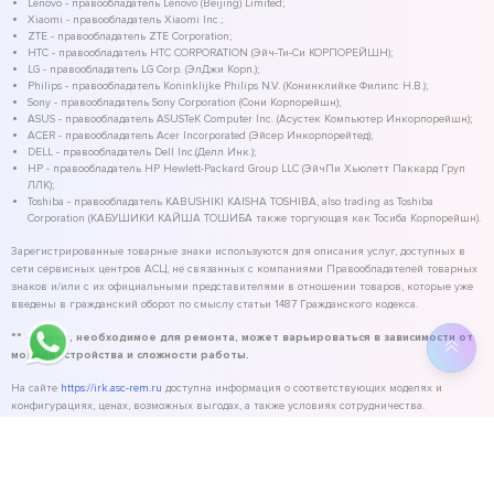
Lenovo - правообладатель Lenovo (Beijing) Limited;
Xiaomi - правообладатель Xiaomi Inc.;
ZTE - правообладатель ZTE Corporation;
HTC - правообладатель HTC CORPORATION (Эйч-Ти-Си КОРПОРЕЙШН);
LG - правообладатель LG Corp. (ЭлДжи Корп.);
Philips - правообладатель Koninklijke Philips N.V. (Конинклийке Филипс Н.В.);
Sony - правообладатель Sony Corporation (Сони Корпорейшн);
ASUS - правообладатель ASUSTeK Computer Inc. (Асустек Компьютер Инкорпорейшн);
ACER - правообладатель Acer Incorporated (Эйсер Инкорпорейтед);
DELL - правообладатель Dell Inc.(Делл Инк.);
HP - правообладатель HP Hewlett-Packard Group LLC (ЭйчПи Хьюлетт Паккард Груп
ЛЛК);
Toshiba - правообладатель KABUSHIKI KAISHA TOSHIBA, also trading as Toshiba
Corporation (КАБУШИКИ КАЙША ТОШИБА также торгующая как Тосиба Корпорейшн).
Зарегистрированные товарные знаки используются для описания услуг, доступных в
сети сервисных центров АСЦ, не связанных с компаниями Правообладателей товарных
знаков и/или с их официальными представителями в отношении товаров, которые уже
введены в гражданский оборот по смыслу статьи 1487 Гражданского кодекса.
** - время, необходимое для ремонта, может варьироваться в зависимости от
модели устройства и сложности работы.
На сайте
https://irk.asc-rem.ru
доступна информация о соответствующих моделях и
конфигурациях, ценах, возможных выгодах, а также условиях сотрудничества.
©
2026
ASC Service - сервисный центр