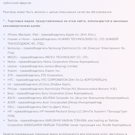
публичной офертой.
Разговор может быть записан с целью повышения качества обслуживания.
* - Торговые марки, представленные на этом сайте, используются в законных
некоммерческих целях.
iPhone, Macbook, iPad - правообладатель Apple Inc. (Эпл Инк.);
Huawei и Honor - правообладатель HUAWEI TECHNOLOGIES CO., LTD. (ХУАВЕЙ
ТЕКНОЛОДЖИС КО., ЛТД.);
Samsung – правообладатель Samsung Electronics Co. Ltd. (Самсунг Электроникс Ко.,
Лтд.);
MEIZU - правообладатель MEIZU TECHNOLOGY CO., LTD.;
Nokia - правообладатель Nokia Corporation (Нокиа Корпорейшн);
Lenovo - правообладатель Lenovo (Beijing) Limited;
Xiaomi - правообладатель Xiaomi Inc.;
ZTE - правообладатель ZTE Corporation;
HTC - правообладатель HTC CORPORATION (Эйч-Ти-Си КОРПОРЕЙШН);
LG - правообладатель LG Corp. (ЭлДжи Корп.);
Philips - правообладатель Koninklijke Philips N.V. (Конинклийке Филипс Н.В.);
Sony - правообладатель Sony Corporation (Сони Корпорейшн);
ASUS - правообладатель ASUSTeK Computer Inc. (Асустек Компьютер Инкорпорейшн);
ACER - правообладатель Acer Incorporated (Эйсер Инкорпорейтед);
DELL - правообладатель Dell Inc.(Делл Инк.);
HP - правообладатель HP Hewlett-Packard Group LLC (ЭйчПи Хьюлетт Паккард Груп
ЛЛК);
Toshiba - правообладатель KABUSHIKI KAISHA TOSHIBA, also trading as Toshiba
Corporation (КАБУШИКИ КАЙША ТОШИБА также торгующая как Тосиба Корпорейшн).
Зарегистрированные товарные знаки используются для описания услуг, доступных в