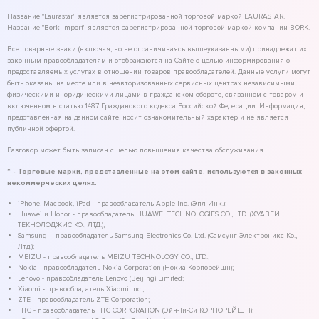
Название "Laurastar" является зарегистрированной торговой маркой LAURASTAR.
Название "Bork-Import" является зарегистрированной торговой маркой компании BORK.
Все товарные знаки (включая, но не ограничиваясь вышеуказанными) принадлежат их
законным правообладателям и отображаются на Сайте с целью информирования о
предоставляемых услугах в отношении товаров правообладателей. Данные услуги могут
быть оказаны на месте или в неавторизованных сервисных центрах независимыми
физическими и юридическими лицами в гражданском обороте, связанном с товаром и
включенном в статью 1487 Гражданского кодекса Российской Федерации. Информация,
представленная на данном сайте, носит ознакомительный характер и не является
публичной офертой.
Разговор может быть записан с целью повышения качества обслуживания.
* - Торговые марки, представленные на этом сайте, используются в законных
некоммерческих целях.
iPhone, Macbook, iPad - правообладатель Apple Inc. (Эпл Инк.);
Huawei и Honor - правообладатель HUAWEI TECHNOLOGIES CO., LTD. (ХУАВЕЙ
ТЕКНОЛОДЖИС КО., ЛТД.);
Samsung – правообладатель Samsung Electronics Co. Ltd. (Самсунг Электроникс Ко.,
Лтд.);
MEIZU - правообладатель MEIZU TECHNOLOGY CO., LTD.;
Nokia - правообладатель Nokia Corporation (Нокиа Корпорейшн);
Lenovo - правообладатель Lenovo (Beijing) Limited;
Xiaomi - правообладатель Xiaomi Inc.;
ZTE - правообладатель ZTE Corporation;
HTC - правообладатель HTC CORPORATION (Эйч-Ти-Си КОРПОРЕЙШН);