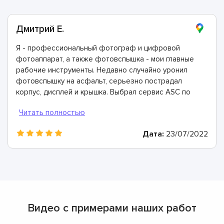
Дмитрий Е.
Я - профессиональный фотограф и цифровой
фотоаппарат, а также фотовспышка - мои главные
рабочие инструменты. Недавно случайно уронил
фотовспышку на асфальт, серьезно пострадал
корпус, дисплей и крышка. Выбрал сервис ASC по
отзывам и не ошибся: мастера собрали мою вспышку
буквально заново, заменив необходимые детали и
комплектующие на новые. Теперь я постоянный
Дата:
23/07/2022
клиент!
Видео с примерами наших работ