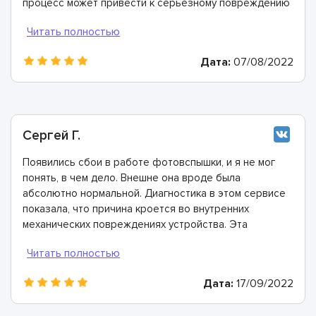
процесс может привести к серьезному повреждению
важных деталей и элементов. Мастера ASC заменили
все поврежденные элементы всего за два часа
Дата:
07/08/2022
Сергей Г.
Появились сбои в работе фотовспышки, и я не мог
понять, в чем дело. Внешне она вроде была
абсолютно нормальной. Диагностика в этом сервисе
показала, что причина кроется во внутренних
механических повреждениях устройства. Эта
проблема была устранена всего один день, утром
обратился в сервис и уже вечером забрал идеально
работающую технику. Спасибо!
Дата:
17/09/2022