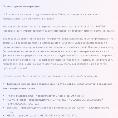
Правомерная информация
* - Все торговые марки, представленные на Сайте, используются в законных
информационных и описательных целях.
Название "Laurastar" является зарегистрированной торговой маркой LAURASTAR.
Название "Bork-Import" является зарегистрированной торговой маркой компании BORK.
Все товарные знаки (включая, но не ограничиваясь вышеуказанными) принадлежат их
законным правообладателям и отображаются на Сайте с целью информирования о
предоставляемых услугах в отношении товаров правообладателей. Данные услуги могут
быть оказаны на месте или в неавторизованных сервисных центрах независимыми
физическими и юридическими лицами в гражданском обороте, связанном с товаром и
включенном в статью 1487 Гражданского кодекса Российской Федерации. Информация,
представленная на данном сайте, носит ознакомительный характер и не является
публичной офертой.
Разговор может быть записан с целью повышения качества обслуживания.
* - Торговые марки, представленные на этом сайте, используются в законных
некоммерческих целях.
iPhone, Macbook, iPad - правообладатель Apple Inc. (Эпл Инк.);
Huawei и Honor - правообладатель HUAWEI TECHNOLOGIES CO., LTD. (ХУАВЕЙ
ТЕКНОЛОДЖИС КО., ЛТД.);
Samsung – правообладатель Samsung Electronics Co. Ltd. (Самсунг Электроникс Ко.,
Лтд.);
MEIZU - правообладатель MEIZU TECHNOLOGY CO., LTD.;