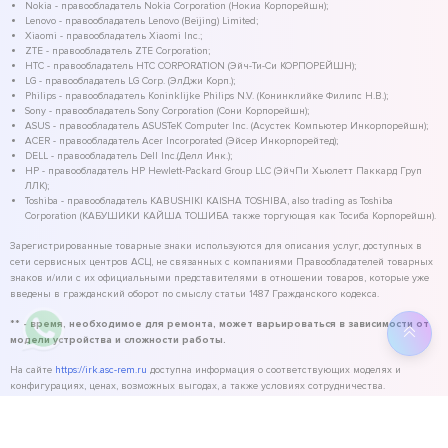
Nokia - правообладатель Nokia Corporation (Нокиа Корпорейшн);
Lenovo - правообладатель Lenovo (Beijing) Limited;
Xiaomi - правообладатель Xiaomi Inc.;
ZTE - правообладатель ZTE Corporation;
HTC - правообладатель HTC CORPORATION (Эйч-Ти-Си КОРПОРЕЙШН);
LG - правообладатель LG Corp. (ЭлДжи Корп.);
Philips - правообладатель Koninklijke Philips N.V. (Конинклийке Филипс Н.В.);
Sony - правообладатель Sony Corporation (Сони Корпорейшн);
ASUS - правообладатель ASUSTeK Computer Inc. (Асустек Компьютер Инкорпорейшн);
ACER - правообладатель Acer Incorporated (Эйсер Инкорпорейтед);
DELL - правообладатель Dell Inc.(Делл Инк.);
HP - правообладатель HP Hewlett-Packard Group LLC (ЭйчПи Хьюлетт Паккард Груп
ЛЛК);
Toshiba - правообладатель KABUSHIKI KAISHA TOSHIBA, also trading as Toshiba
Corporation (КАБУШИКИ КАЙША ТОШИБА также торгующая как Тосиба Корпорейшн).
Зарегистрированные товарные знаки используются для описания услуг, доступных в
сети сервисных центров АСЦ, не связанных с компаниями Правообладателей товарных
знаков и/или с их официальными представителями в отношении товаров, которые уже
введены в гражданский оборот по смыслу статьи 1487 Гражданского кодекса.
** - время, необходимое для ремонта, может варьироваться в зависимости от
модели устройства и сложности работы.
На сайте
https://irk.asc-rem.ru
доступна информация о соответствующих моделях и
конфигурациях, ценах, возможных выгодах, а также условиях сотрудничества.