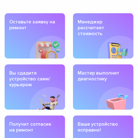
Оставьте заявку на
Менеджер
ремонт
рассчитает
стоимость
Вы сдадите
Мастер выполнит
устройство сами/
диагностику
курьером
Получит согласие
Ваше устройство
на ремонт
исправно!