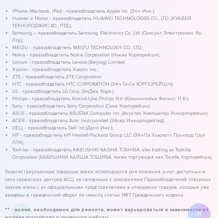
iPhone, Macbook, iPad - правообладатель Apple Inc. (Эпл Инк.);
Huawei и Honor - правообладатель HUAWEI TECHNOLOGIES CO., LTD. (ХУАВЕЙ
ТЕКНОЛОДЖИС КО., ЛТД.);
Samsung – правообладатель Samsung Electronics Co. Ltd. (Самсунг Электроникс Ко.,
Лтд.);
MEIZU - правообладатель MEIZU TECHNOLOGY CO., LTD.;
Nokia - правообладатель Nokia Corporation (Нокиа Корпорейшн);
Lenovo - правообладатель Lenovo (Beijing) Limited;
Xiaomi - правообладатель Xiaomi Inc.;
ZTE - правообладатель ZTE Corporation;
HTC - правообладатель HTC CORPORATION (Эйч-Ти-Си КОРПОРЕЙШН);
LG - правообладатель LG Corp. (ЭлДжи Корп.);
Philips - правообладатель Koninklijke Philips N.V. (Конинклийке Филипс Н.В.);
Sony - правообладатель Sony Corporation (Сони Корпорейшн);
ASUS - правообладатель ASUSTeK Computer Inc. (Асустек Компьютер Инкорпорейшн);
ACER - правообладатель Acer Incorporated (Эйсер Инкорпорейтед);
DELL - правообладатель Dell Inc.(Делл Инк.);
HP - правообладатель HP Hewlett-Packard Group LLC (ЭйчПи Хьюлетт Паккард Груп
ЛЛК);
Toshiba - правообладатель KABUSHIKI KAISHA TOSHIBA, also trading as Toshiba
Corporation (КАБУШИКИ КАЙША ТОШИБА также торгующая как Тосиба Корпорейшн).
Зарегистрированные товарные знаки используются для описания услуг, доступных в
сети сервисных центров АСЦ, не связанных с компаниями Правообладателей товарных
знаков и/или с их официальными представителями в отношении товаров, которые уже
введены в гражданский оборот по смыслу статьи 1487 Гражданского кодекса.
** - время, необходимое для ремонта, может варьироваться в зависимости от
модели устройства и сложности работы.