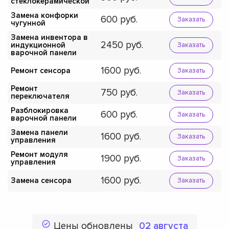
стеклокерамической
Замена конфорки
600
Заказать
чугунной
Замена инвентора в
2450
индукционной
Заказать
варочной панели
1600
Ремонт сенсора
Заказать
Ремонт
750
Заказать
переключателя
Разблокировка
600
Заказать
варочной панели
Замена панели
1600
Заказать
управления
Ремонт модуля
1900
Заказать
управления
1600
Замена сенсора
Заказать
Цены обновлены
02 августа