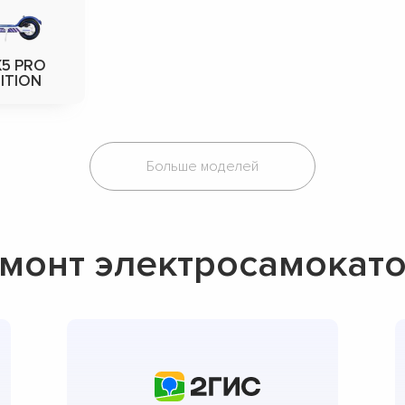
X5 PRO
ITION
Больше моделей
монт электросамокато