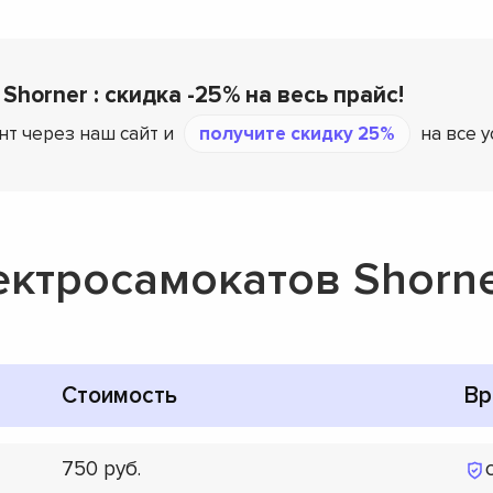
Shorner : скидка -25% на весь прайс!
нт через наш сайт и
получите скидку 25%
на все у
ектросамокатов Shorn
Стоимость
Вр
750