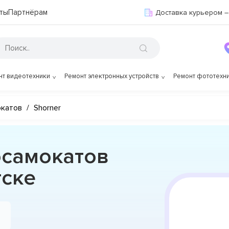
ты
Партнёрам
Доставка курьером –
нт видеотехники
Ремонт электронных устройств
Ремонт фототехн
окатов
/
Shorner
осамокатов
тске