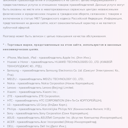
законным правообладателям и отображаются на Сайте с целью информирования о
предоставляемых услугах в отношении товаров правообладателей. Данные услуги могут
быть оказаны на месте или в неавторизованных сервисных центрах независимыми
физическими и юридическими лицами в гражданском обороте, связанном с товаром и
включенном в статью 1487 Гражданского кодекса Российской Федерации. Информация,
представленная на данном сайте, носит ознакомительный характер и не является
публичной офертой.
Разговор может быть записан с целью повышения качества обслуживания.
* - Торговые марки, представленные на этом сайте, используются в законных
некоммерческих целях.
iPhone, Macbook, iPad - правообладатель Apple Inc. (Эпл Инк.);
Huawei и Honor - правообладатель HUAWEI TECHNOLOGIES CO., LTD. (ХУАВЕЙ
ТЕКНОЛОДЖИС КО., ЛТД.);
Samsung – правообладатель Samsung Electronics Co. Ltd. (Самсунг Электроникс Ко.,
Лтд.);
MEIZU - правообладатель MEIZU TECHNOLOGY CO., LTD.;
Nokia - правообладатель Nokia Corporation (Нокиа Корпорейшн);
Lenovo - правообладатель Lenovo (Beijing) Limited;
Xiaomi - правообладатель Xiaomi Inc.;
ZTE - правообладатель ZTE Corporation;
HTC - правообладатель HTC CORPORATION (Эйч-Ти-Си КОРПОРЕЙШН);
LG - правообладатель LG Corp. (ЭлДжи Корп.);
Philips - правообладатель Koninklijke Philips N.V. (Конинклийке Филипс Н.В.);
Sony - правообладатель Sony Corporation (Сони Корпорейшн);
ASUS - правообладатель ASUSTeK Computer Inc. (Асустек Компьютер Инкорпорейшн);
ACER - правообладатель Acer Incorporated (Эйсер Инкорпорейтед);
DELL - правообладатель Dell Inc.(Делл Инк.);