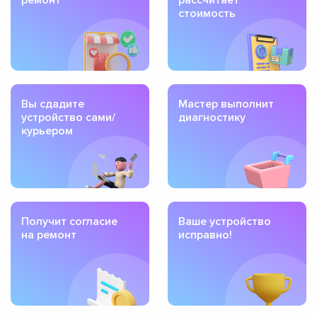
стоимость
Вы сдадите
Мастер выполнит
устройство сами/
диагностику
курьером
Получит согласие
Ваше устройство
на ремонт
исправно!