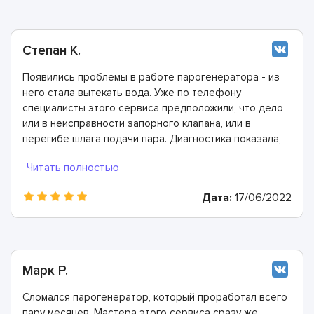
Степан К.
Появились проблемы в работе парогенератора - из
него стала вытекать вода. Уже по телефону
специалисты этого сервиса предположили, что дело
или в неисправности запорного клапана, или в
перегибе шлага подачи пара. Диагностика показала,
что эти предположения верны. Мастера очень
быстро подобрали необходимые детали, запчасти и
комплектующие и справились с ремонтом в
Дата:
17/06/2022
невероятно короткие сроки!
Марк Р.
Сломался парогенератор, который проработал всего
пару месяцев. Мастера этого сервиса сразу же