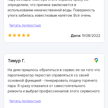
определили, что причина заключается в
использовании некачественной воды. Поверхность
утюга забилась известковым налётом. Всё очень
быстро почистили, восстановили и дали полезные
рекомендации о том, как не сталкиваться с подобной
проблемой в будущем. Спасибо большое!
Дата:
11/08/2022
Тимур Г.
На днях пришлось обратиться в сервис из-за того что
парогенератор перестал справляться со своей
основной функцией - генерировать подачу горячего
пара. Я сразу отказался от самостоятельного
ремонта и выбрал профессионалов этого сервисного
центра - ориентировался на положительные отзывы.
Мастера здесь - лучшие! Провели диагностику, всё
очень быстро восстановили и дали двухлетнюю