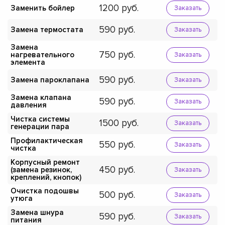
1200
Заменить бойлер
Заказать
590
Замена термостата
Заказать
Замена
750
нагревательного
Заказать
элемента
590
Замена пароклапана
Заказать
Замена клапана
590
Заказать
давления
Чистка системы
1500
Заказать
генерации пара
Профилактическая
550
Заказать
чистка
Корпусный ремонт
450
(замена резинок,
Заказать
креплений, кнопок)
Очистка подошвы
500
Заказать
утюга
Замена шнура
590
Заказать
питания