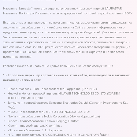
Название "Laurastar" является зарегистрированной торговой маркой LAURASTAR.
Название "Bork-Import" является зарегистрированной торговой маркой компании BORK.
Все товарные знаки (включая, но не ограничиваясь вышеуказанными) принадлежат их
законным правообладателям и отображаются на Сайте с целью информирования о
предоставляемых услугах в отношении товаров правообладателей. Данные услуги могут
быть оказаны на месте или в неавторизованных сервисных центрах независимыми
физическими и юридическими лицами в гражданском обороте, связанном с товаром и
включенном в статью 1487 Гражданского кодекса Российской Федерации. Информация,
представленная на данном сайте, носит ознакомительный характер и не является
публичной офертой.
Разговор может быть записан с целью повышения качества обслуживания.
* - Торговые марки, представленные на этом сайте, используются в законных
некоммерческих целях.
iPhone, Macbook, iPad - правообладатель Apple Inc. (Эпл Инк.);
Huawei и Honor - правообладатель HUAWEI TECHNOLOGIES CO., LTD. (ХУАВЕЙ
ТЕКНОЛОДЖИС КО., ЛТД.);
Samsung – правообладатель Samsung Electronics Co. Ltd. (Самсунг Электроникс Ко.,
Лтд.);
MEIZU - правообладатель MEIZU TECHNOLOGY CO., LTD.;
Nokia - правообладатель Nokia Corporation (Нокиа Корпорейшн);
Lenovo - правообладатель Lenovo (Beijing) Limited;
Xiaomi - правообладатель Xiaomi Inc.;
ZTE - правообладатель ZTE Corporation;
HTC - правообладатель HTC CORPORATION (Эйч-Ти-Си КОРПОРЕЙШН);